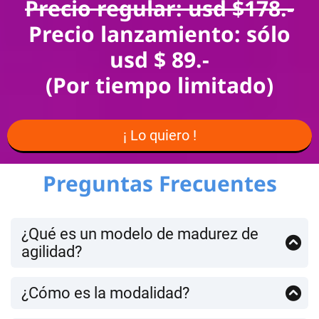
Precio regular: usd $178.-
Precio lanzamiento: sólo
usd $ 89.-
(Por tiempo limitado)
¡ Lo quiero !
Preguntas Frecuentes
¿Qué es un modelo de madurez de
agilidad?
Es un marco que describe niveles de adopción de
prácticas y resultados ágiles. Sirve para
diagnosticar
¿Cómo es la modalidad?
dónde estás,
priorizar mejoras
y
medir progreso
en el
Se trata de un curso online on-demand con videos
tiempo.